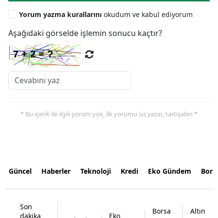
Yorum yazma kurallarını
okudum ve kabul ediyorum
Aşağıdaki görselde işlemin sonucu kaçtır?
* Bu içerik ile ilgili yorum yok, ilk yorumu siz yazın, tartışalım *
Güncel
Haberler
Teknoloji
Kredi
Eko Gündem
Bors
Son
Borsa
Altın
dakika
Eko