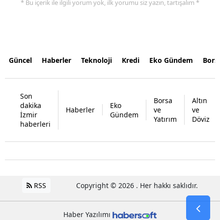
* Bu içerik ile ilgili yorum yok, ilk yorumu siz yazın, tartışalım *
Güncel
Haberler
Teknoloji
Kredi
Eko Gündem
Bors
Son
Borsa
Altın
dakika
Eko
Haberler
ve
ve
İzmir
Gündem
Yatırım
Döviz
haberleri
RSS
Copyright © 2026 . Her hakkı saklıdır.
Haber Yazılımı