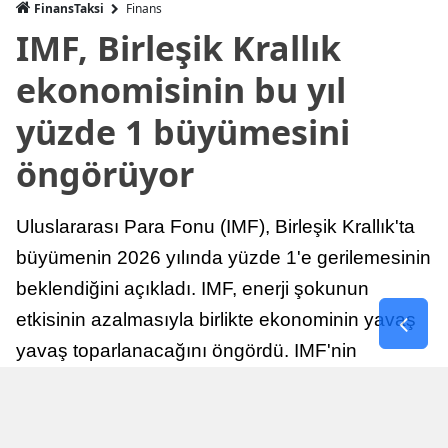
FinansTaksi
Finans
IMF, Birleşik Krallık
ekonomisinin bu yıl
yüzde 1 büyümesini
öngörüyor
Uluslararası Para Fonu (IMF), Birleşik Krallık'ta
büyümenin 2026 yılında yüzde 1'e gerilemesinin
beklendiğini açıkladı. IMF, enerji şokunun
etkisinin azalmasıyla birlikte ekonominin yavaş
yavaş toparlanacağını öngördü. IMF'nin
raporuna göre, Birleşik Krallık ekonomisi,
sonraki yıllarda istikrarlı bir toparlanma süreci
yaşayabilir.