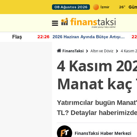
26
°
08 Ağustos 2026
Gün
r seviyesinin
2026 Haziran Ayında Bütçe Artışı
Flaş
22:26
22
Yaşandı
FinansTaksi
Altın ve Döviz
4 Kasım 
4 Kasım 20
Manat kaç 
Yatırımcılar bugün Manat
TL? Detaylar haberimizde.
FinansTaksi Haber Merkezi