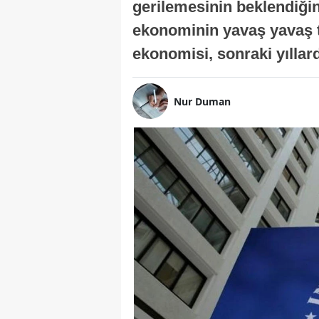
gerilemesinin beklendiğini
ekonominin yavaş yavaş t
ekonomisi, sonraki yıllard
Nur Duman