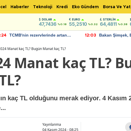
cel
Haberler
Teknoloji
Kredi
Eko Gündem
Borsa Ve Yat
DOLAR
EURO
STERLIN
47,7436
55,2510
64,4811
%0.18
%0.32
%0.38
TCMB'nin rezervlerinde artan
Bakan Şimşek, 
:24
12:03
momentum devam ediyor
için umut verici
bulundu
2024 Manat kaç TL? Bugün Manat kaç TL?
24 Manat kaç TL? B
TL?
'ın kaç TL olduğunu merak ediyor. 4 Kasım
..
Yayınlanma
04 Kasım 2024 - 08:25