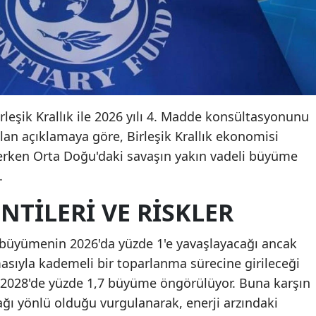
irleşik Krallık ile 2026 yılı 4. Madde konsültasyonunu
n açıklamaya göre, Birleşik Krallık ekonomisi
rken Orta Doğu'daki savaşın yakın vadeli büyüme
.
TILERI VE RISKLER
a büyümenin 2026'da yüzde 1'e yavaşlayacağı ancak
asıyla kademeli bir toparlanma sürecine girileceği
ve 2028'de yüzde 1,7 büyüme öngörülüyor. Buna karşın
ğı yönlü olduğu vurgulanarak, enerji arzındaki