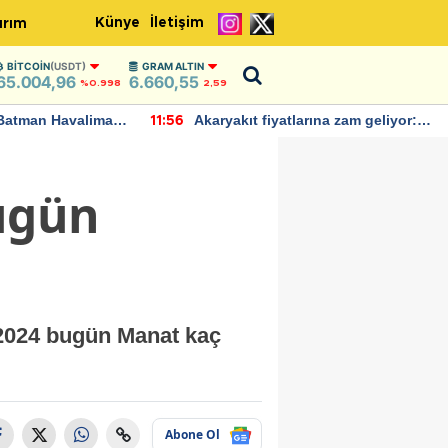
Künye
İletişim
ırım
BITCOIN
(USDT)
GRAM ALTIN
65.004,96
6.660,55
%0.998
2,59
Batman Havalimanı
Akaryakıt fiyatlarına zam geliyor:
11:56
 açıklamalarda
Yeni tarih açıklandı
ugün
 2024 bugün Manat kaç
Abone Ol