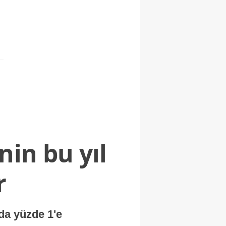
nin bu yıl
r
nda yüzde 1'e