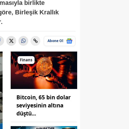
masıyla birlikte
re, Birleşik Krallık
.
Abone Ol
Finans
Bitcoin, 65 bin dolar
seviyesinin altına
düştü...