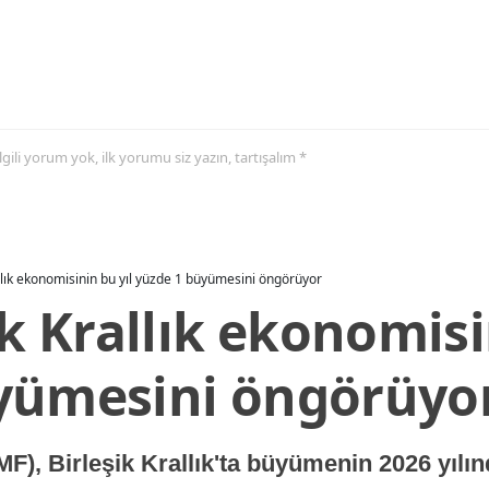
 ilgili yorum yok, ilk yorumu siz yazın, tartışalım *
allık ekonomisinin bu yıl yüzde 1 büyümesini öngörüyor
ik Krallık ekonomisi
yümesini öngörüyo
MF), Birleşik Krallık'ta büyümenin 2026 yılı