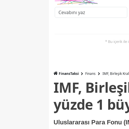
* Bu içerik ile
FinansTaksi
Finans
IMF, Birleşik Kr
IMF, Birleş
yüzde 1 bü
Uluslararası Para Fonu (I