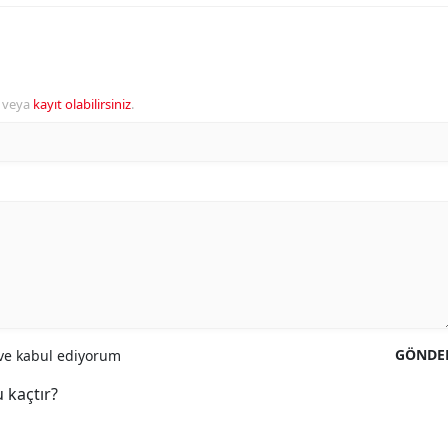
veya
kayıt olabilirsiniz
.
GÖNDE
e kabul ediyorum
 kaçtır?