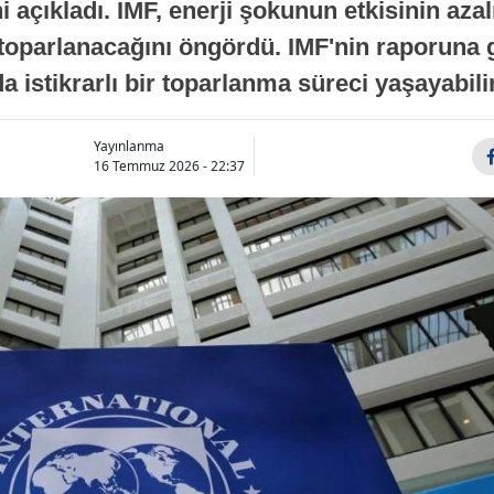
 açıkladı. IMF, enerji şokunun etkisinin azal
oparlanacağını öngördü. IMF'nin raporuna gö
a istikrarlı bir toparlanma süreci yaşayabilir
Yayınlanma
16 Temmuz 2026 - 22:37