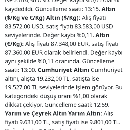
ise 2.614,30 USD. Değer kaybı %0,05 olarak
kaydedildi. Güncelleme saati: 13:15.
Altın
($/Kg ve €/Kg)
Altın ($/Kg):
Alış fiyatı
83.572,00 USD, satış fiyatı 83.583,00 USD
seviyelerinde. Değer kaybı %0,11.
Altın
(€/Kg):
Alış fiyatı 87.348,00 EUR, satış fiyatı
87.360,00 EUR olarak belirlendi. Değer kaybı
aynı şekilde %0,11 oranında. Güncelleme
saati: 13:00.
Cumhuriyet Altını
Cumhuriyet
altını, alışta 19.232,00 TL, satışta ise
19.527,00 TL seviyelerinde işlem görüyor. Bu
kategorideki düşüş oranı %1,00 olarak
dikkat çekiyor. Güncelleme saati: 12:59.
Yarım ve Çeyrek Altın
Yarım Altın:
Alış
fiyatı 9.631,00 TL, satış fiyatı ise 9.801,00 TL.