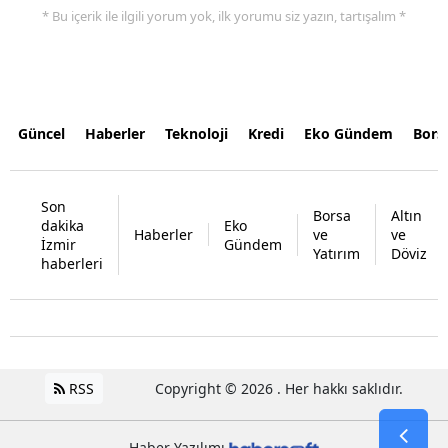
* Bu içerik ile ilgili yorum yok, ilk yorumu siz yazın, tartışalım *
Güncel
Haberler
Teknoloji
Kredi
Eko Gündem
Bors
Son
Borsa
Altın
dakika
Eko
Haberler
ve
ve
İzmir
Gündem
Yatırım
Döviz
haberleri
RSS
Copyright © 2026 . Her hakkı saklıdır.
Haber Yazılımı