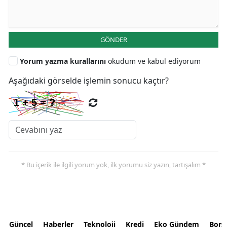
GÖNDER
Yorum yazma kurallarını
okudum ve kabul ediyorum
Aşağıdaki görselde işlemin sonucu kaçtır?
* Bu içerik ile ilgili yorum yok, ilk yorumu siz yazın, tartışalım *
Güncel
Haberler
Teknoloji
Kredi
Eko Gündem
Bors