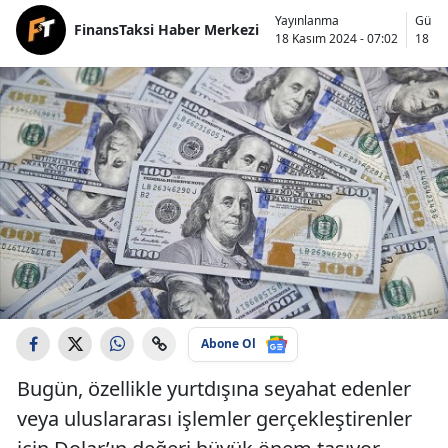
Yayınlanma
Günc
FinansTaksi Haber Merkezi
18 Kasım 2024 - 07:02
18 Ka
Abone Ol
Bugün, özellikle yurtdışına seyahat edenler
veya uluslararası işlemler gerçekleştirenler