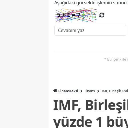
Aşağıdaki görselde işlemin sonucu
* Bu içerik ile
FinansTaksi
Finans
IMF, Birleşik Kr
IMF, Birleş
yüzde 1 bü