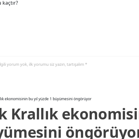
 kaçtır?
 ilgili yorum yok, ilk yorumu siz yazın, tartışalım *
allık ekonomisinin bu yıl yüzde 1 büyümesini öngörüyor
ik Krallık ekonomisi
yümesini öngörüyo