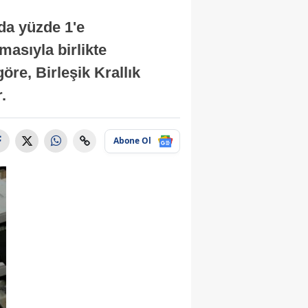
nda yüzde 1'e
masıyla birlikte
re, Birleşik Krallık
.
Abone Ol