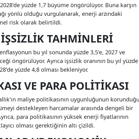
ve 2028'de yüzde 1,7 büyüme öngörülüyor. Buna karşın
ğı yönlü olduğu vurgulanarak, enerji arzındaki
 risk olarak belirtildi.
İŞSIZLIK TAHMINLERI
a enflasyonun bu yıl sonunda yüzde 3,5'e, 2027 ve
ceği öngörülüyor. Ayrıca işsizlik oranının bu yıl yüzde
028'de yüzde 4,8 olması bekleniyor.
KASI VE PARA POLITIKASI
rallık'ın maliye politikasının uygunluğunun korunduğ
üyümeyi destekleyen harcamalar arasında dengeli bir
Ayrıca, para politikasının yüksek enerji fiyatlarının
layıcı olması gerektiğinin altı çizildi.