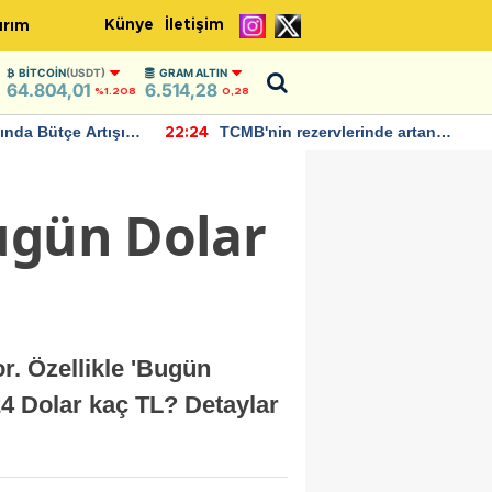
Künye
İletişim
ırım
BITCOIN
(USDT)
GRAM ALTIN
64.804,01
6.514,28
%1.208
0,28
zervlerinde artan
Bakan Şimşek, Batman Havalim
12:03
devam ediyor
için umut verici açıklamalarda
bulundu
ugün Dolar
r. Özellikle 'Bugün
24 Dolar kaç TL? Detaylar