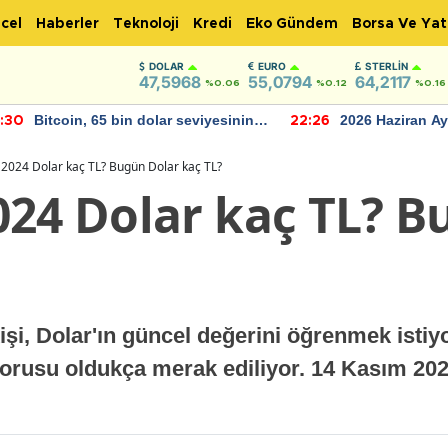
cel
Haberler
Teknoloji
Kredi
Eko Gündem
Borsa Ve Yat
DOLAR
EURO
STERLIN
47,5968
55,0794
64,2117
%0.06
%0.12
%0.16
2026 Haziran Ayında Bütçe Artışı
TCMB'nin re
22:26
22:24
Yaşandı
momentum 
2024 Dolar kaç TL? Bugün Dolar kaç TL?
024 Dolar kaç TL? B
i, Dolar'ın güncel değerini öğrenmek istiyo
sorusu oldukça merak ediliyor. 14 Kasım 20