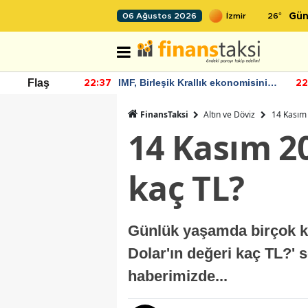
26
°
06 Ağustos 2026
Gün
rallık ekonomisinin
Bitcoin, 65 bin dolar seviyesinin
Flaş
22:30
 büyümesini
altına düştü...
FinansTaksi
Altın ve Döviz
14 Kasım 
14 Kasım 2
kaç TL?
Günlük yaşamda birçok kiş
Dolar'ın değeri kaç TL?' 
haberimizde...