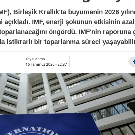
MF), Birleşik Krallık'ta büyümenin 2026 yılı
 açıkladı. IMF, enerji şokunun etkisinin azal
oparlanacağını öngördü. IMF'nin raporuna gö
a istikrarlı bir toparlanma süreci yaşayabilir
Yayınlanma
16 Temmuz 2026 - 22:37