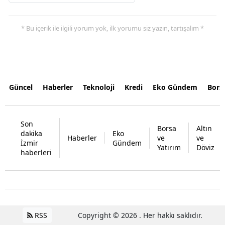
* Bu içerik ile ilgili yorum yok, ilk yorumu siz yazın, tartışalım *
Güncel
Haberler
Teknoloji
Kredi
Eko Gündem
Bors
Son
Borsa
Altın
dakika
Eko
Haberler
ve
ve
İzmir
Gündem
Yatırım
Döviz
haberleri
RSS
Copyright © 2026 . Her hakkı saklıdır.