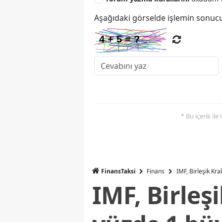
Aşağıdaki görselde işlemin sonucu
* Bu içerik ile
FinansTaksi
Finans
IMF, Birleşik Kr
IMF, Birleş