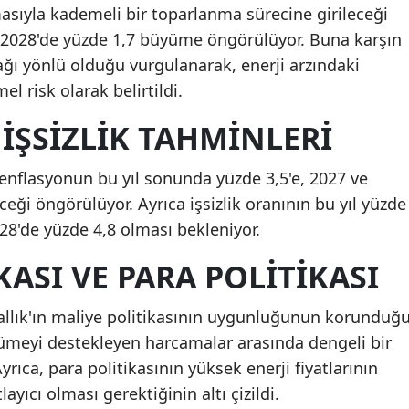
asıyla kademeli bir toparlanma sürecine girileceği
ve 2028'de yüzde 1,7 büyüme öngörülüyor. Buna karşın
ğı yönlü olduğu vurgulanarak, enerji arzındaki
 risk olarak belirtildi.
İŞSIZLIK TAHMINLERI
a enflasyonun bu yıl sonunda yüzde 3,5'e, 2027 ve
ceği öngörülüyor. Ayrıca işsizlik oranının bu yıl yüzde
028'de yüzde 4,8 olması bekleniyor.
KASI VE PARA POLITIKASI
rallık'ın maliye politikasının uygunluğunun korunduğ
üyümeyi destekleyen harcamalar arasında dengeli bir
Ayrıca, para politikasının yüksek enerji fiyatlarının
layıcı olması gerektiğinin altı çizildi.