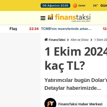
26
°
06 Ağustos 2026
Gün
nde artan
Bakan Şimşek, Batman Havalimanı
Flaş
12:03
11
diyor
için umut verici açıklamalarda
bulundu
FinansTaksi
Altın ve Döviz
1 Ekim 20
1 Ekim 202
kaç TL?
Yatırımcılar bugün Dolar
Detaylar haberimizde...
FinansTaksi Haber Merkezi