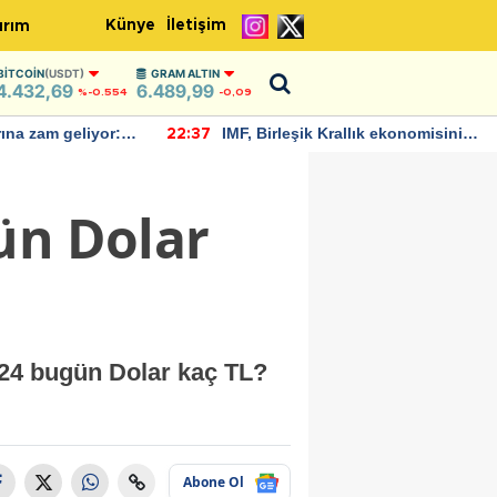
Künye
İletişim
ırım
BITCOIN
(USDT)
GRAM ALTIN
4.432,69
6.489,99
%-0.554
-0,09
allık ekonomisinin
Bitcoin, 65 bin dolar seviyesinin
22:30
büyümesini
altına düştü...
ün Dolar
024 bugün Dolar kaç TL?
Abone Ol