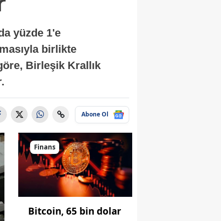
r
nda yüzde 1'e
masıyla birlikte
re, Birleşik Krallık
.
Abone Ol
Finans
Bitcoin, 65 bin dolar