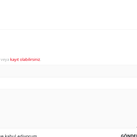
veya
kayıt olabilirsiniz
.
GÖNDE
e kabul ediyorum