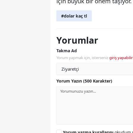
için büyük bir önem taşıyor.
#dolar kaç tl
Yorumlar
Takma Ad
Yorum yapmak için, isterseniz
giriş yapabilir
Yorum Yazın (500 Karakter)
Yorum yazma kurallarını
okudum v