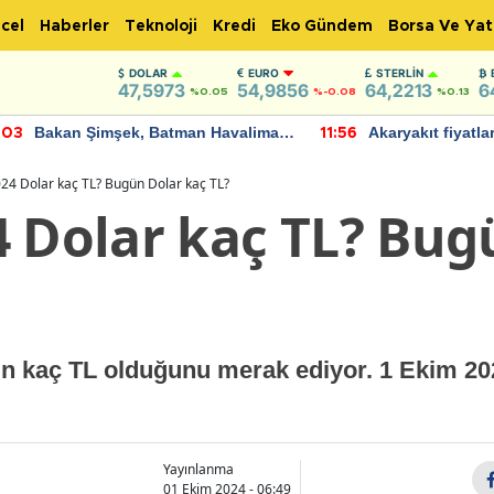
cel
Haberler
Teknoloji
Kredi
Eko Gündem
Borsa Ve Yat
DOLAR
EURO
STERLIN
47,5973
54,9856
64,2213
6
%0.05
%-0.08
%0.13
Akaryakıt fiyatlarına zam geliyor:
IMF, Birleşik Kr
:56
22:37
Yeni tarih açıklandı
bu yıl yüzde 1 
öngörüyor
24 Dolar kaç TL? Bugün Dolar kaç TL?
4 Dolar kaç TL? Bug
'ın kaç TL olduğunu merak ediyor. 1 Ekim 2
Yayınlanma
01 Ekim 2024 - 06:49