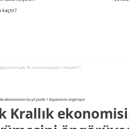
 kaçtır?
 ilgili yorum yok, ilk yorumu siz yazın, tartışalım *
allık ekonomisinin bu yıl yüzde 1 büyümesini öngörüyor
ik Krallık ekonomisi