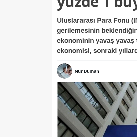
yüzde 1 bü
Uluslararası Para Fonu (I
gerilemesinin beklendiğini
ekonominin yavaş yavaş t
ekonomisi, sonraki yıllard
Nur Duman