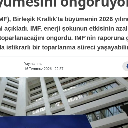
yümesini öngörüyo
MF), Birleşik Krallık'ta büyümenin 2026 yılı
 açıkladı. IMF, enerji şokunun etkisinin azal
oparlanacağını öngördü. IMF'nin raporuna gö
a istikrarlı bir toparlanma süreci yaşayabilir
Yayınlanma
16 Temmuz 2026 - 22:37