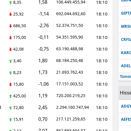
EMPA
1,58
106.449.455,94
18:10
8,35
-1,14
GIPT
692.044.692,60
18:10
25,92
-2,76
52.374.751,50
18:10
686,50
MRS
-0,11
54.351.595,90
18:10
175,00
CRFS
-0,75
63.190.488,98
18:10
42,08
KARC
1,80
68.184.250,48
18:10
3,40
ADEL
1,73
21.693.762,43
18:10
8,23
Tümün
-1,06
17.151.003,52
18:10
15,80
Hisse
1,19
720.200.219,25
18:10
425,00
ADGY
2,45
I
2.294.160.747,94
18:10
72,80
0,70
217.121.259,65
18:10
15,91
AEFE
7,07
862.693.604,57
18:10
2,12