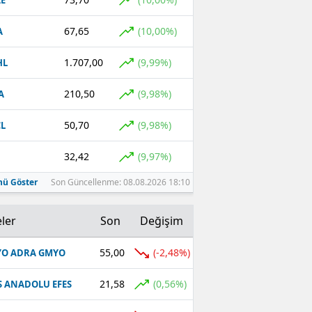
E
67,65
(10,00%)
A
1.707,00
(9,99%)
HL
210,50
(9,98%)
A
50,70
(9,98%)
L
32,42
(9,97%)
ü Göster
Son Güncellenme: 08.08.2026 18:10
ler
Son
Değişim
55,00
(-2,48%)
O ADRA GMYO
21,58
(0,56%)
S ANADOLU EFES