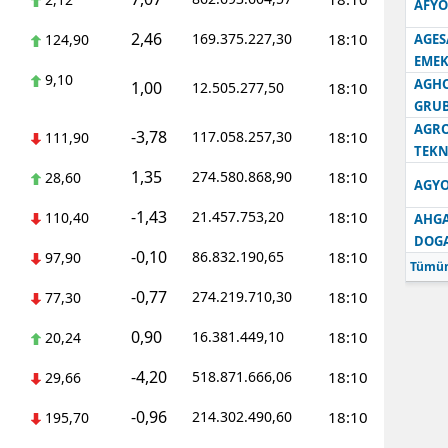
AFYO
2,46
169.375.227,30
18:10
124,90
AGES
EMEK
9,10
AGH
1,00
12.505.277,50
18:10
GRU
AGRO
-3,78
117.058.257,30
18:10
111,90
TEKN
1,35
274.580.868,90
18:10
28,60
AGYO
-1,43
21.457.753,20
18:10
110,40
AHGA
DOG
-0,10
86.832.190,65
18:10
97,90
Tümün
-0,77
274.219.710,30
18:10
77,30
0,90
16.381.449,10
18:10
20,24
-4,20
518.871.666,06
18:10
29,66
-0,96
214.302.490,60
18:10
195,70