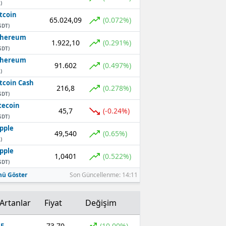
)
tcoin
65.024,09
(0.072%)
SDT)
thereum
1.922,10
(0.291%)
SDT)
thereum
91.602
(0.497%)
)
tcoin Cash
216,8
(0.278%)
SDT)
tecoin
45,7
(-0.24%)
SDT)
pple
49,540
(0.65%)
)
pple
1,0401
(0.522%)
SDT)
ü Göster
Son Güncellenme: 14:11
Artanlar
Fiyat
Değişim
73,70
(10,00%)