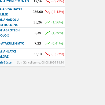
12,56
(-0,79%)
N AFYON CIMENTO
A AGESA HAYAT
236,00
(-1,13%)
LILIK
OL ANADOLU
35,26
(1,56%)
BU HOLDING
T AGROTECH
2,35
(1,29%)
OLOJI
7,33
(0,41%)
 ATAKULE GMYO
Z AHLATCI
32,14
(-0,25%)
ALGAZ
ü Göster
Son Güncellenme: 08.08.2026 18:10