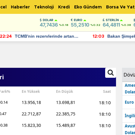
cel
Haberler
Teknoloji
Kredi
Eko Gündem
Borsa Ve Yat
DOLAR
EURO
STERLIN
47,7436
55,2510
64,4811
%0.18
%0.32
%0.38
TCMB'nin rezervlerinde artan
Bakan Şimşek, 
:24
12:03
momentum devam ediyor
için umut verici
bulundu
Dövi
ri
Amer
Fark%
En Yüksek
En Düşük
Saat
Dolar
-0.14
13.956,18
13.698,81
18:10
Euro
0.47
22.712,87
22.385,75
18:10
İngili
-0.38
15.823,30
15.489,87
18:10
Avus
Dolar