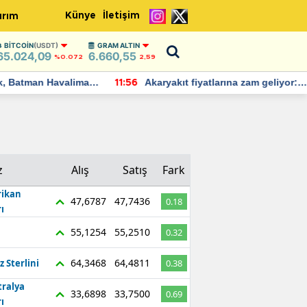
Künye
İletişim
ırım
BITCOIN
(USDT)
GRAM ALTIN
65.024,09
6.660,55
%0.072
2,59
Batman Havalimanı
Akaryakıt fiyatlarına zam geliyor:
11:56
 açıklamalarda
Yeni tarih açıklandı
z
Alış
Satış
Fark
ikan
47,6787
47,7436
0.18
ı
55,1254
55,2510
0.32
64,3468
64,4811
z Sterlini
0.38
tralya
33,6898
33,7500
0.69
ı