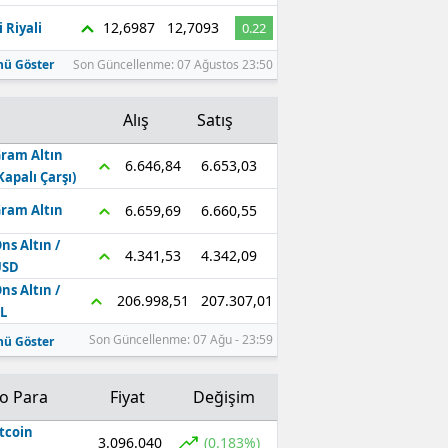
12,6987
12,7093
 Riyali
0.22
ü Göster
Son Güncellenme: 07 Ağustos 23:50
Alış
Satış
ram Altın
6.653,03
6.646,84
Kapalı Çarşı)
6.660,55
6.659,69
ram Altın
ns Altın /
4.342,09
4.341,53
USD
ns Altın /
207.307,01
206.998,51
L
Son Güncellenme: 07 Ağu - 23:59
ü Göster
to Para
Fiyat
Değişim
tcoin
3.096.040
(0.183%)