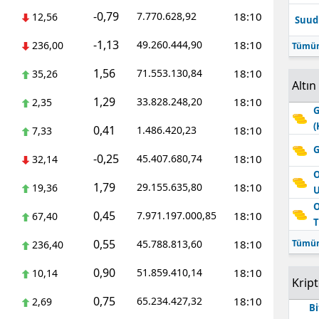
-0,79
7.770.628,92
18:10
12,56
Suudi
-1,13
49.260.444,90
18:10
236,00
Tümün
1,56
71.553.130,84
18:10
35,26
Altın
1,29
33.828.248,20
18:10
2,35
G
(
0,41
1.486.420,23
18:10
7,33
G
-0,25
45.407.680,74
18:10
32,14
O
1,79
29.155.635,80
18:10
19,36
O
0,45
7.971.197.000,85
18:10
67,40
T
0,55
45.788.813,60
18:10
Tümün
236,40
0,90
51.859.410,14
18:10
10,14
Krip
0,75
65.234.427,32
18:10
2,69
Bi