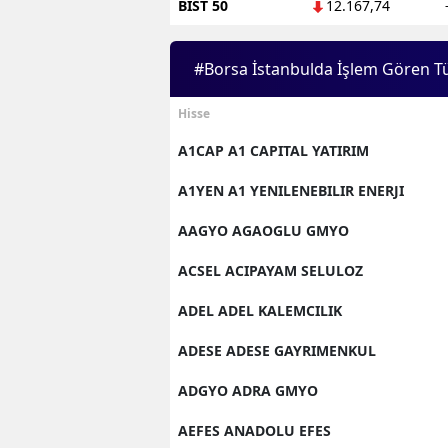
BIST 50
12.167,74
#Borsa İstanbulda İşlem Gören T
Hisse
A1CAP A1 CAPITAL YATIRIM
A1YEN A1 YENILENEBILIR ENERJI
AAGYO AGAOGLU GMYO
ACSEL ACIPAYAM SELULOZ
ADEL ADEL KALEMCILIK
ADESE ADESE GAYRIMENKUL
ADGYO ADRA GMYO
AEFES ANADOLU EFES