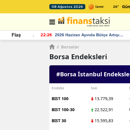
26
°
08 Ağustos 2026
Gün
r seviyesinin
2026 Haziran Ayında Bütçe Artışı
Flaş
22:26
22
Yaşandı
/
Borsalar
Borsa Endeksleri
#Borsa İstanbul Endeksle
Endeks
Son
BIST 100
13.779,39
BIST 100-30
22.522,91
BIST 30
15.595,83