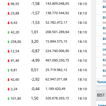
(TL
-1,58
143.809.048,65
18:10
96,55
Bi
-1,57
(U
138.770.544,92
18:10
23,88
E
-1,53
52.782.472,17
18:10
6,43
(U
E
1,01
208.501.289,64
18:10
42,20
(TL
Bi
3,20
15.894.575,15
18:10
258,00
(U
Li
-0,87
224.740.006,90
18:10
12,54
(U
-4,99
497.090.250,75
18:10
Ri
91,40
(TL
0,51
25.719.982,12
18:10
9,81
Ri
(U
-2,92
62.947.071,68
18:10
42,60
Tümün
-0,44
1.189.420,49
18:10
2,24
BIST 
1,50
320.678.263,15
18:10
101,80