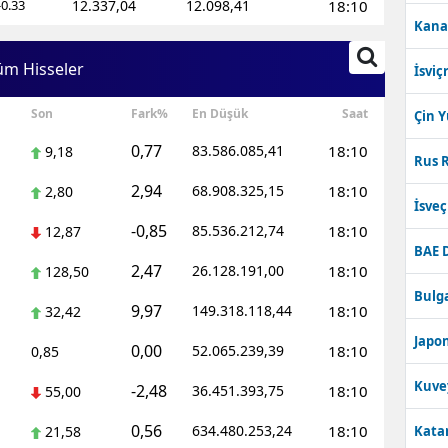
-0.33
12.337,04
12.098,41
18:10
Kana
üm Hisseler
İsviç
Son
Fark%
En Düşük
Saat
Çin 
0,77
83.586.085,41
18:10
9,18
Rus R
2,94
68.908.325,15
18:10
2,80
İsve
-0,85
85.536.212,74
18:10
12,87
BAE 
2,47
26.128.191,00
18:10
128,50
Bulga
9,97
149.318.118,44
18:10
32,42
Japon
0,00
52.065.239,39
18:10
0,85
Kuve
-2,48
36.451.393,75
18:10
55,00
0,56
634.480.253,24
18:10
21,58
Katar