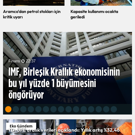
Aramco’dan petrol stokları için
Kapasite kullanımı ocakta
kritik uyarı
geriledi
Finans
22:30
Bitcoin, 65 bin dolar seviyesinin
altına düştü...
Eko Gündem
YD-ÜFE aralık verileri açıklandı: Yıllık artış %32,46