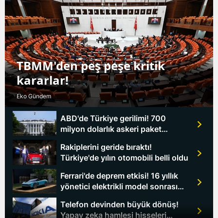
TBMM'den peş peşe kritik
kararlar!
Eko Gündem
ABD'de Türkiye gerilimi! 700
milyon dolarlık askeri paket
Washington'u karıştırdı
Rakiplerini geride bıraktı!
Türkiye'de yılın otomobili belli oldu
Ferrari'de deprem etkisi! 16 yıllık
yönetici elektrikli model sonrası
ayrıldı
Telefon devinden büyük dönüş!
Yapay zeka hamlesi hisseleri