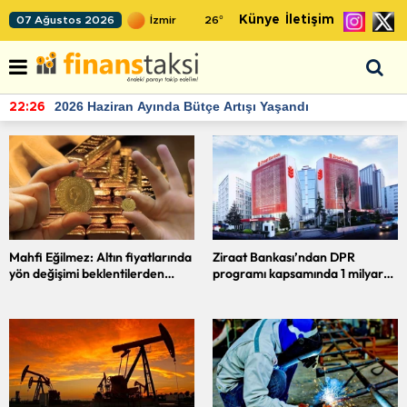
Künye
İletişim
07 Ağustos 2026
26
°
TCMB'nin rezervlerinde artan momentum devam ediyor
22:24
Mahfi Eğilmez: Altın fiyatlarında
Ziraat Bankası’ndan DPR
yön değişimi beklentilerden
programı kapsamında 1 milyar
kaynaklanıyor
dolarlık finansman