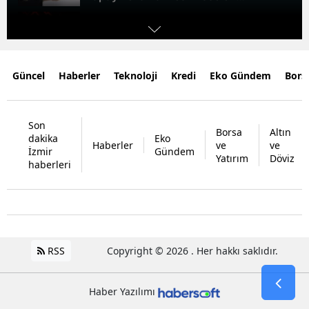
zirveye taşıdı
Bitcoin'de nefesler tutuldu! Tek
veri piyasada dengeleri
değiştirebilir
SPK'dan peş peşe onay! Borsaya 5
Güncel
Haberler
Teknoloji
Kredi
Eko Gündem
Bors
yeni halka arz geliyor
Ünlü maden suyuna toplatma
kararı! 'Tüketmeyin' uyarısı yapıldı
Son
Borsa
Altın
dakika
Eko
Haberler
ve
ve
Gümüşte sert satışlar sürüyor
İzmir
Gündem
Yatırım
Döviz
haberleri
Konut piyasasında yeni dönem
kapıda
RSS
Copyright © 2026 . Her hakkı saklıdır.
Haber Yazılımı